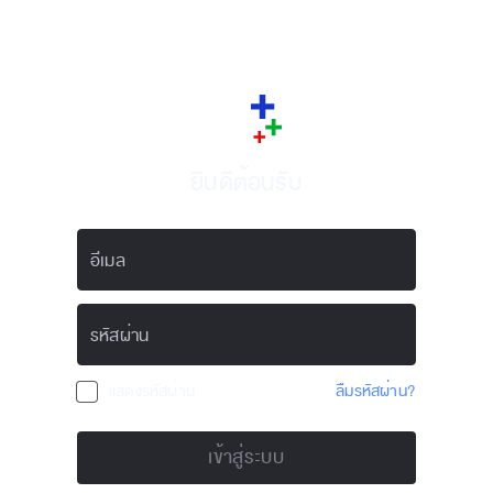
ยินดีต้อนรับ
อีเมล
รหัสผ่าน
แสดงรหัสผ่าน
ลืมรหัสผ่าน?
เข้าสู่ระบบ